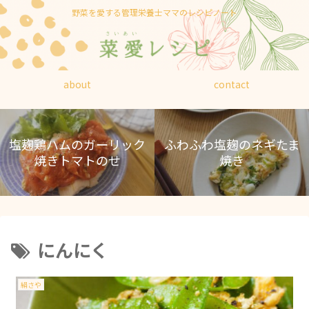
野菜を愛する管理栄養士ママのレシピノート
about
contact
塩麹鶏ハムのガーリック
ふわふわ塩麹のネギたま
焼きトマトのせ
焼き
にんにく
絹さや