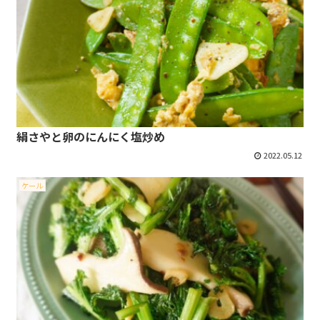
絹さやと卵のにんにく塩炒め
2022.05.12
ケール