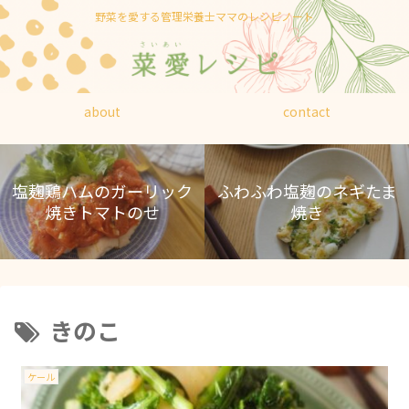
野菜を愛する管理栄養士ママのレシピノート
about
contact
塩麹鶏ハムのガーリック
ふわふわ塩麹のネギたま
焼きトマトのせ
焼き
きのこ
ケール