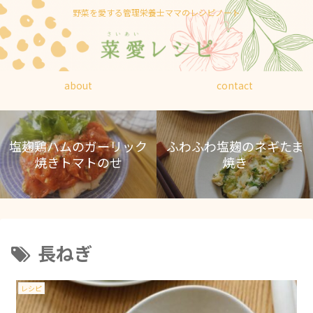
野菜を愛する管理栄養士ママのレシピノート
about
contact
ふわふわ塩麹のネギたま
塩麹鶏ハムのガーリック
焼き
焼きトマトのせ
長ねぎ
レシピ