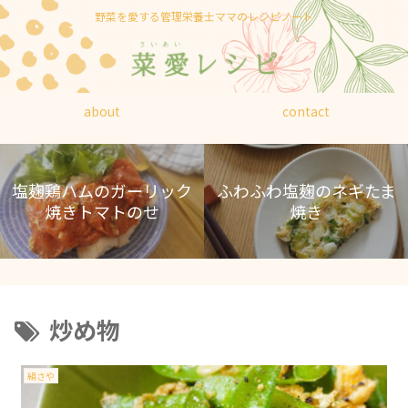
野菜を愛する管理栄養士ママのレシピノート
about
contact
塩麹鶏ハムのガーリック
ふわふわ塩麹のネギたま
焼きトマトのせ
焼き
炒め物
絹さや