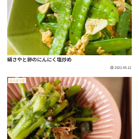
絹さやと卵のにんにく塩炒め
2022.05.12
のらぼう菜