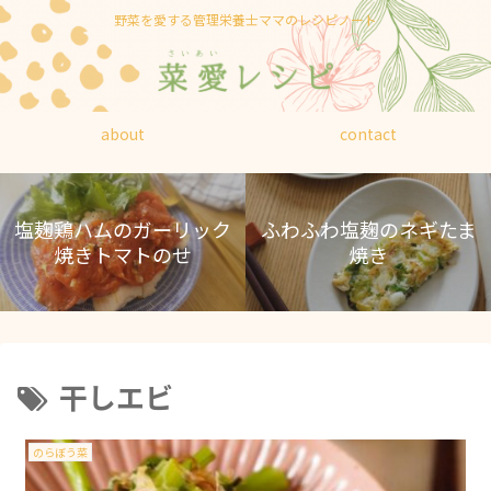
野菜を愛する管理栄養士ママのレシピノート
about
contact
塩麹鶏ハムのガーリック
ふわふわ塩麹のネギたま
焼きトマトのせ
焼き
干しエビ
のらぼう菜